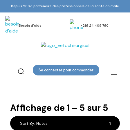
Depuis 2007, partenaire des professionnels de la santé animale
Besoin d’aide
+216 24 409 760
Veto Chirurgical
Se connecter pour commander
Bistouris
Affichage de
1
–
5
sur
5
résultats
Sort By:
Notes