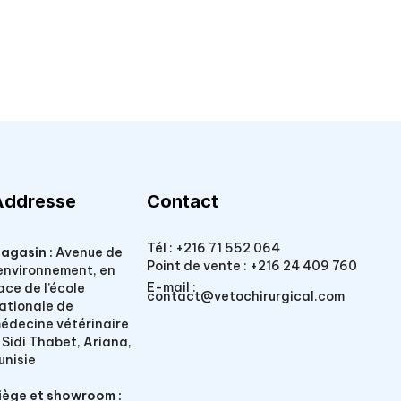
Addresse
Contact
Tél :
+216 71 552 064
agasin :
Avenue de
Point de vente :
+216 24 409 760
’environnement, en
E-mail :
ace de l’école
contact@vetochirurgical.com
ationale de
édecine vétérinaire
 Sidi Thabet, Ariana,
unisie
iège et showroom :