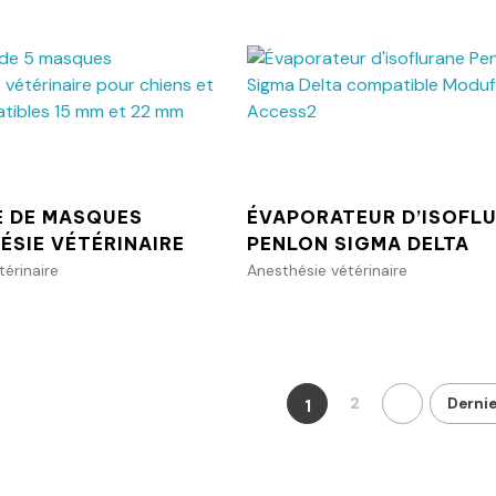
Ajouter au panier
Ajouter au p
E DE MASQUES
ÉVAPORATEUR D’ISOFL
ÉSIE VÉTÉRINAIRE
PENLON SIGMA DELTA
térinaire
Anesthésie vétérinaire
2
Derni
1