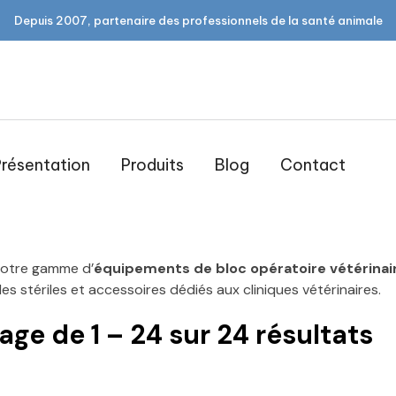
Depuis 2007, partenaire des professionnels de la santé animale
résentation
Produits
Blog
Contact
Bloc opératoire
otre gamme d’
équipements de bloc opératoire vétérinai
 stériles et accessoires dédiés aux cliniques vétérinaires.
hage de
1
–
24
sur
24
résultats