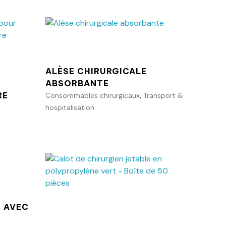
Ajouter au panier
anier
ALÈSE CHIRURGICALE
ABSORBANTE
,
RE
Consommables chirurgicaux
Transport &
hospitalisation
anier
Ajouter au panier
E AVEC