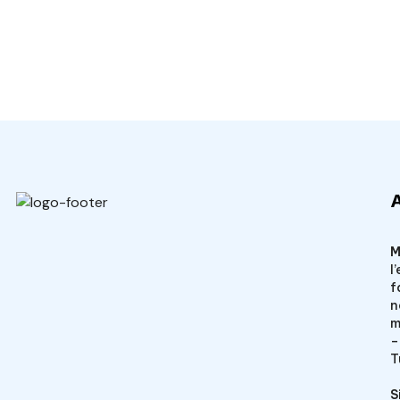
Veto Chirurgical
M
l
f
n
m
–
T
S