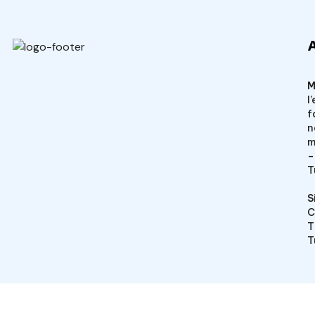
Veto Chirurgical
M
l
f
n
m
–
T
S
C
T
T