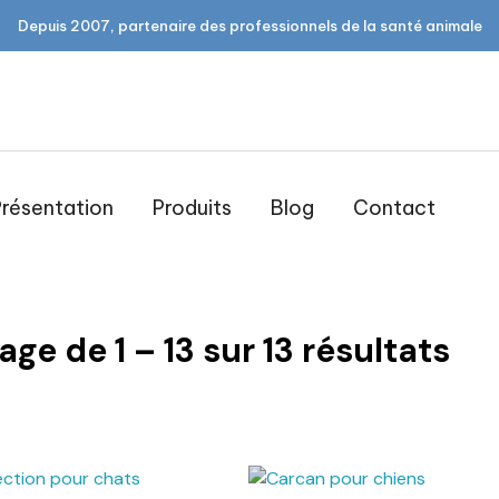
Depuis 2007, partenaire des professionnels de la santé animale
résentation
Produits
Blog
Contact
Contention & mani
hage de
1
–
13
sur
13
résultats
Ajouter au panier
Ajouter au p