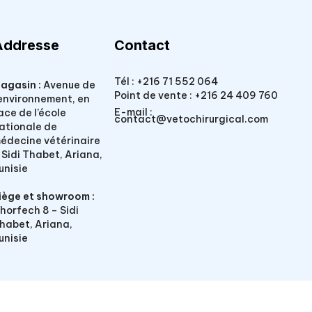
Addresse
Contact
Tél :
+216 71 552 064
agasin :
Avenue de
Point de vente :
+216 24 409 760
’environnement, en
E-mail :
ace de l’école
contact@vetochirurgical.com
ationale de
édecine vétérinaire
 Sidi Thabet, Ariana,
unisie
iège et showroom :
horfech 8 – Sidi
habet, Ariana,
unisie