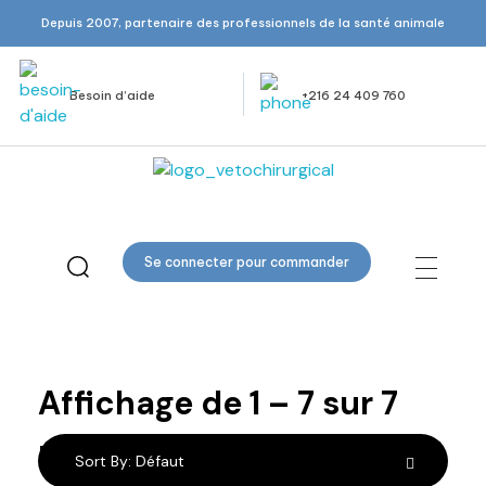
Depuis 2007, partenaire des professionnels de la santé animale
Besoin d’aide
+216 24 409 760
Veto Chirurgical
Se connecter pour commander
Porte aiguilles
Affichage de
1
–
7
sur
7
résultats
Sort By:
Défaut