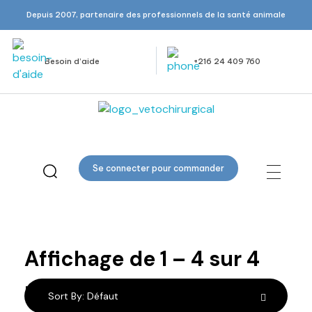
Depuis 2007, partenaire des professionnels de la santé animale
Besoin d’aide
+216 24 409 760
Veto Chirurgical
Se connecter pour commander
Boîtes et
Plateaux
Affichage de
1
–
4
sur
4
résultats
Sort By:
Défaut