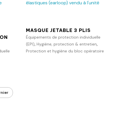
Ajouter au panier
anier
MASQUE JETABLE 3 PLIS
ION
Équipements de protection individuelle
,
,
(EPI)
Hygiène, protection & entretien
uelle
Protection et hygiène du bloc opératoire
nier