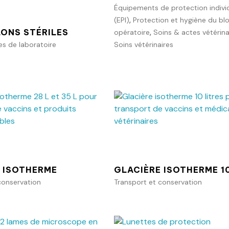
Équipements de protection individ
,
(EPI)
Protection et hygiène du bl
,
ONS STÉRILES
opératoire
Soins & actes vétérina
 de laboratoire
Soins vétérinaires
Ajouter au panier
Ajouter au p
 ISOTHERME
GLACIÈRE ISOTHERME 1
conservation
Transport et conservation