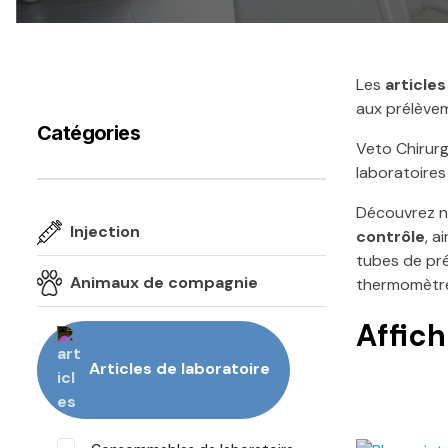
Les
articles
aux prélèvem
Catégories
Veto Chirurg
laboratoires
Découvrez n
Injection
contrôle
, a
tubes de pré
Animaux de compagnie
thermomètre
Affic
Articles de laboratoire