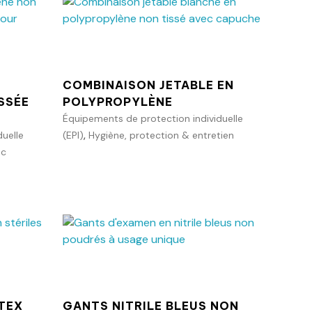
Ajouter au panier
anier
COMBINAISON JETABLE EN
SSÉE
POLYPROPYLÈNE
Équipements de protection individuelle
,
uelle
(EPI)
Hygiène, protection & entretien
oc
anier
Ajouter au panier
TEX
GANTS NITRILE BLEUS NON