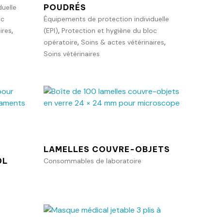
POUDRÉS
uelle
oc
Équipements de protection individuelle
,
,
ires
(EPI)
Protection et hygiène du bloc
,
,
opératoire
Soins & actes vétérinaires
Soins vétérinaires
Ajouter au panier
anier
LAMELLES COUVRE-OBJETS
0L
Consommables de laboratoire