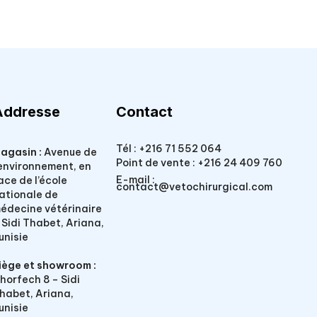
Addresse
Contact
Tél :
+216 71 552 064
agasin :
Avenue de
Point de vente :
+216 24 409 760
’environnement, en
E-mail :
ace de l’école
contact@vetochirurgical.com
ationale de
édecine vétérinaire
 Sidi Thabet, Ariana,
unisie
iège et showroom :
horfech 8 – Sidi
habet, Ariana,
unisie