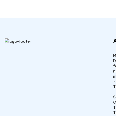
Veto Chirurgical
M
l
f
n
m
–
T
S
C
T
T