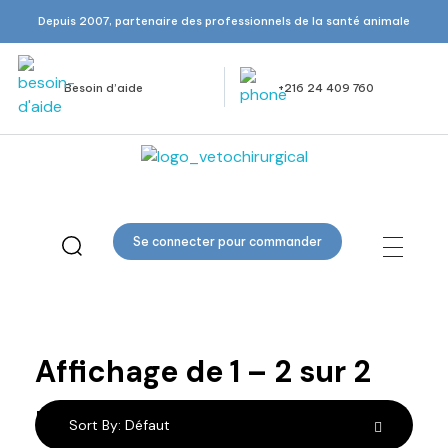
Depuis 2007, partenaire des professionnels de la santé animale
Besoin d’aide
+216 24 409 760
Veto Chirurgical
Se connecter pour commander
Ecarteurs
Affichage de
1
–
2
sur
2
résultats
Sort By:
Défaut