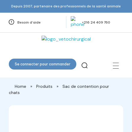
Depuis 2007, partenaire des professionnels de la santé animale
Besoin d’aide
+216 24 409 760
Veto Chirurgical
Se connecter pour commander
Home
»
Produits
»
Sac de contention pour
chats
open
open
open
open