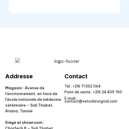
Veto Chirurgical
Addresse
Contact
Tél :
+216 71 552 064
Magasin :
Avenue de
Point de vente :
+216 24 409 760
l’environnement, en face de
E-mail :
l’école nationale de médecine
contact@vetochirurgical.com
vétérinaire – Sidi Thabet,
Ariana, Tunisie
Siège et showroom :
Chorfech 8 – Sidi Thabet,