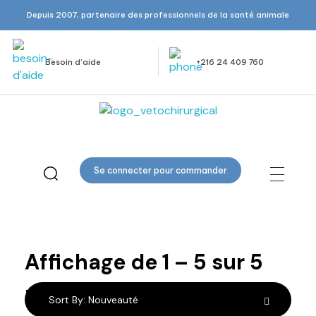
Depuis 2007, partenaire des professionnels de la santé animale
Besoin d’aide
+216 24 409 760
Veto Chirurgical
Se connecter pour commander
Bistouris
Affichage de
1
–
5
sur
5
résultats
Sort By:
Nouveauté