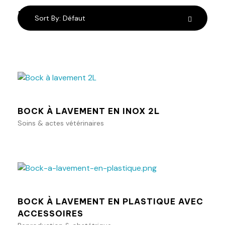
résultats
Sort By:
Défaut
Ajouter au panier
BOCK À LAVEMENT EN INOX 2L
Soins & actes vétérinaires
Ajouter au panier
BOCK À LAVEMENT EN PLASTIQUE AVEC
ACCESSOIRES