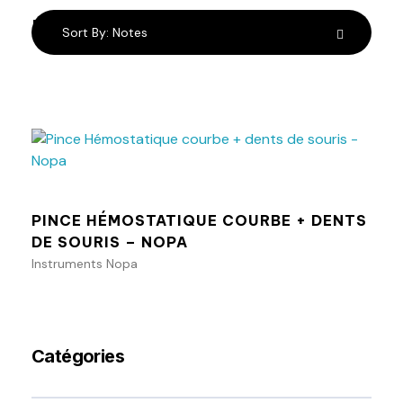
résultats
Sort By:
Notes
Ajouter au panier
PINCE HÉMOSTATIQUE COURBE + DENTS
DE SOURIS – NOPA
Instruments Nopa
Catégories