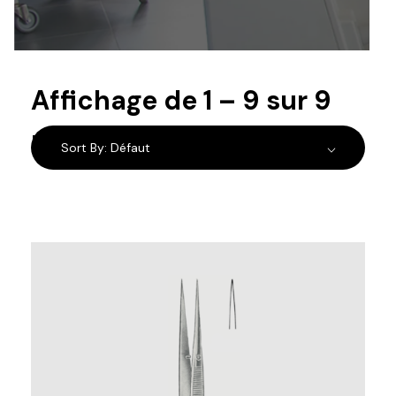
Affichage de
1
–
9
sur
9
résultats
Sort By:
Défaut