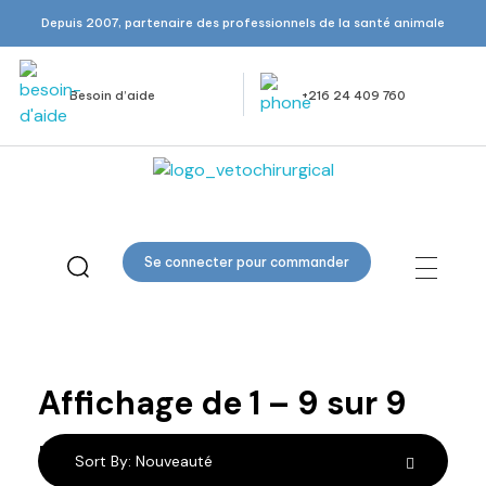
Depuis 2007, partenaire des professionnels de la santé animale
Besoin d’aide
+216 24 409 760
Veto Chirurgical
Se connecter pour commander
Pinces
Anatomiques
Affichage de
1
–
9
sur
9
résultats
Sort By:
Nouveauté