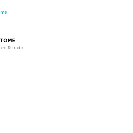
Ajouter au panier
TOME
re & traite