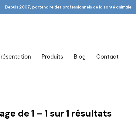
Depuis 2007, partenaire des professionnels de la santé animale
résentation
Produits
Blog
Contact
Trayonotome
hage de
1
–
1
sur
1
résultats