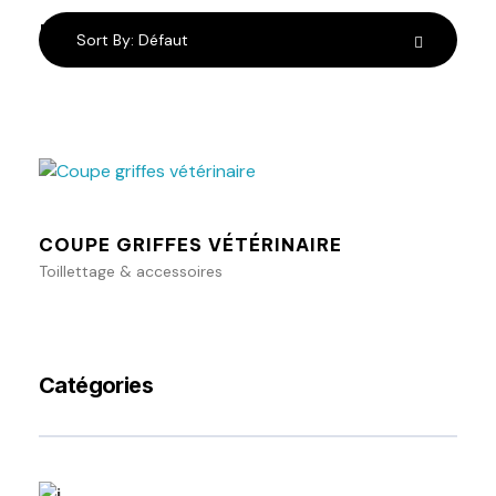
résultats
Sort By:
Défaut
Ajouter au panier
COUPE GRIFFES VÉTÉRINAIRE
Toillettage & accessoires
Catégories