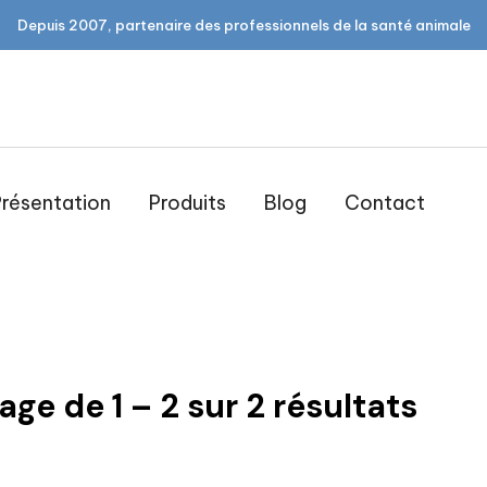
Depuis 2007, partenaire des professionnels de la santé animale
résentation
Produits
Blog
Contact
muselière
hage de
1
–
2
sur
2
résultats