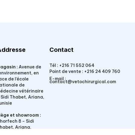
Addresse
Contact
Tél :
+216 71 552 064
agasin :
Avenue de
Point de vente :
+216 24 409 760
’environnement, en
E-mail :
ace de l’école
contact@vetochirurgical.com
ationale de
édecine vétérinaire
 Sidi Thabet, Ariana,
unisie
iège et showroom :
horfech 8 – Sidi
habet, Ariana,
unisie