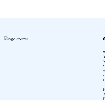
Veto Chirurgical
M
l
f
n
m
–
T
S
C
T
T