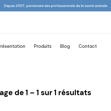
Depuis 2007, partenaire des professionnels de la santé animale
résentation
Produits
Blog
Contact
laiton
hage de
1
–
1
sur
1
résultats