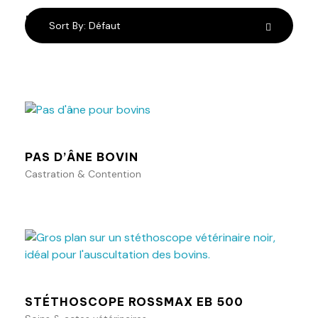
résultats
Sort By:
Défaut
Ajouter au panier
PAS D’ÂNE BOVIN
Castration & Contention
Ajouter au panier
STÉTHOSCOPE ROSSMAX EB 500