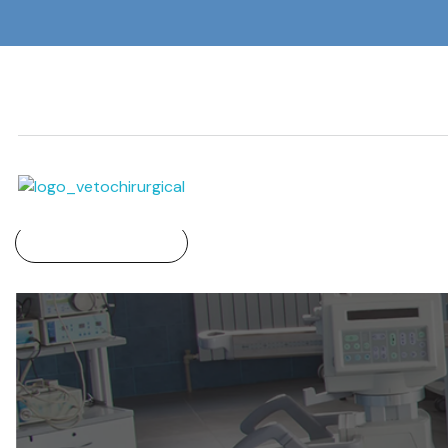
Veto Chirurgical
Home
»
tire