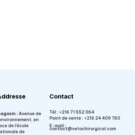
Addresse
Contact
Tél :
+216 71 552 064
agasin :
Avenue de
Point de vente :
+216 24 409 760
’environnement, en
E-mail :
ace de l’école
contact@vetochirurgical.com
ationale de