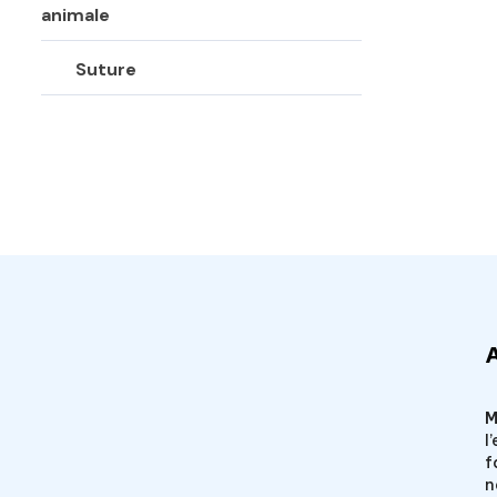
animale
Suture
Veto Chirurgical
M
l
f
n