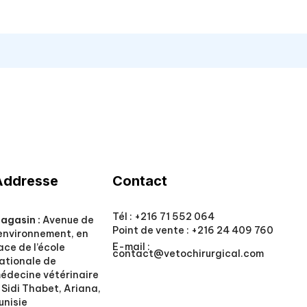
Addresse
Contact
Tél :
+216 71 552 064
agasin :
Avenue de
Point de vente :
+216 24 409 760
’environnement, en
E-mail :
ace de l’école
contact@vetochirurgical.com
ationale de
édecine vétérinaire
 Sidi Thabet, Ariana,
unisie