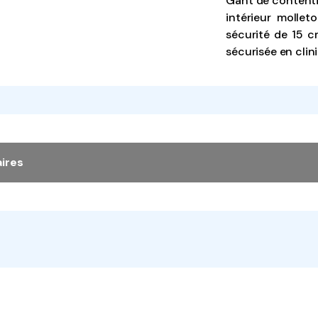
Gant de contenti
intérieur molle
sécurité de 15 c
sécurisée en clini
ires