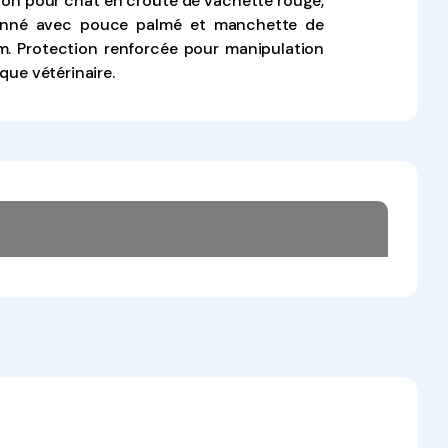
on pour chat en croûte de vachette rouge,
tonné avec pouce palmé et manchette de
m. Protection renforcée pour manipulation
que vétérinaire.