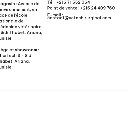
Tél :
+216 71 552 064
agasin :
Avenue de
Point de vente :
+216 24 409 760
’environnement, en
E-mail :
ace de l’école
contact@vetochirurgical.com
ationale de
édecine vétérinaire
 Sidi Thabet, Ariana,
unisie
iège et showroom :
horfech 8 – Sidi
habet, Ariana,
unisie
vatis 2024