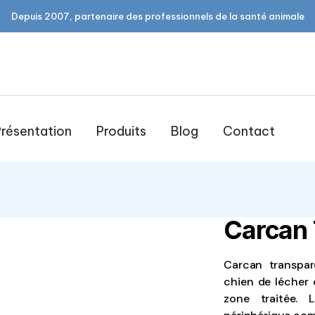
Depuis 2007, partenaire des professionnels de la santé animale
résentation
Produits
Blog
Contact
Carcan 
open
open
Carcan transpar
chien de lécher 
zone traitée. 