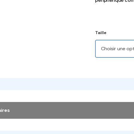
périphérique comp
Taille
ires