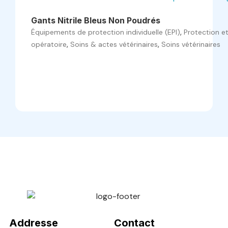
Gants Nitrile Bleus Non Poudrés
,
Équipements de protection individuelle (EPI)
Protection e
,
,
opératoire
Soins & actes vétérinaires
Soins vétérinaires
Veto Chirurgical
Addresse
Contact