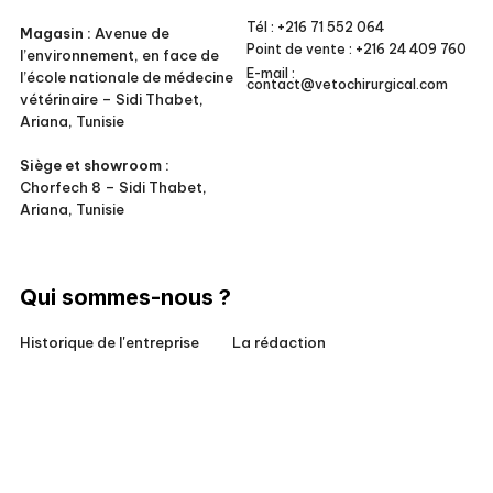
Tél :
+216 71 552 064
Magasin :
Avenue de
Point de vente :
+216 24 409 760
l’environnement, en face de
E-mail :
l’école nationale de médecine
contact@vetochirurgical.com
vétérinaire – Sidi Thabet,
Ariana, Tunisie
Siège et showroom :
Chorfech 8 – Sidi Thabet,
Ariana, Tunisie
Qui sommes-nous ?
Historique de l'entreprise
La rédaction
Responsabilité sociale
Conditions générales de vente
Pour nos clients
Mentions légales