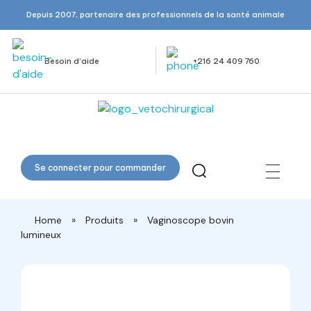
Depuis 2007, partenaire des professionnels de la santé animale
Besoin d’aide
+216 24 409 760
Veto Chirurgical
Se connecter pour commander
Home
»
Produits
»
Vaginoscope bovin
lumineux
open
open
open