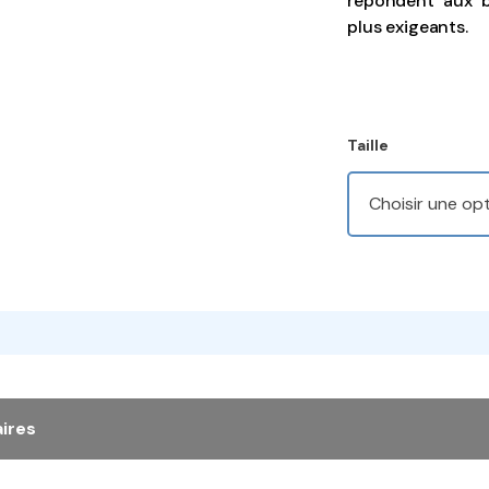
répondent aux be
plus exigeants.
Taille
ires