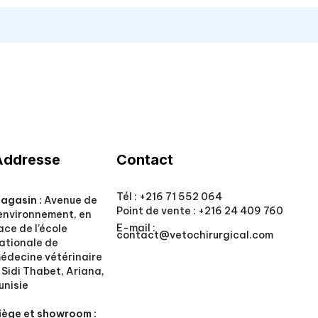
Addresse
Contact
Tél :
+216 71 552 064
agasin :
Avenue de
Point de vente :
+216 24 409 760
’environnement, en
E-mail :
ace de l’école
contact@vetochirurgical.com
ationale de
édecine vétérinaire
 Sidi Thabet, Ariana,
unisie
iège et showroom :