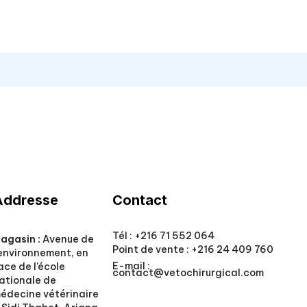
Addresse
Contact
Tél :
+216 71 552 064
agasin :
Avenue de
Point de vente :
+216 24 409 760
’environnement, en
E-mail :
ace de l’école
contact@vetochirurgical.com
ationale de
édecine vétérinaire