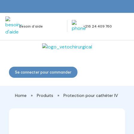
Besoin d’aide
+216 24 409 760
Veto Chirurgical
Se connecter pour commander
Home
»
Produits
»
Protection pour cathéter IV
open
open