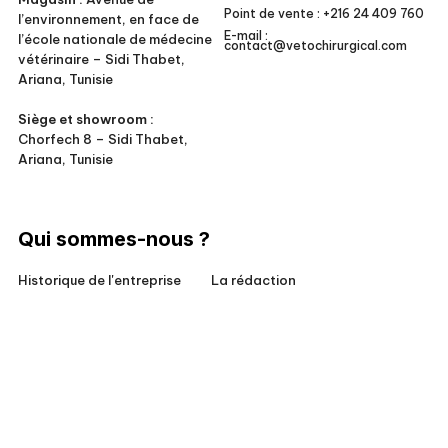
Point de vente :
+216 24 409 760
l’environnement, en face de
E-mail :
l’école nationale de médecine
contact@vetochirurgical.com
vétérinaire – Sidi Thabet,
Ariana, Tunisie
Siège et showroom :
Chorfech 8 – Sidi Thabet,
Ariana, Tunisie
Qui sommes-nous ?
Historique de l'entreprise
La rédaction
Responsabilité sociale
Conditions générales de vente
Pour nos clients
Mentions légales
Copyright vetochirurgical
Réalisée par
Agence Web
Novatis 2024