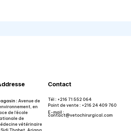
Addresse
Contact
Tél :
+216 71 552 064
agasin :
Avenue de
Point de vente :
+216 24 409 760
’environnement, en
E-mail :
ace de l’école
contact@vetochirurgical.com
ationale de
édecine vétérinaire
 Sidi Thabet, Ariana,