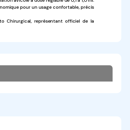
ation avicole à dose réglable de 0,1 à 1,0 ml.
omique pour un usage confortable, précis
to Chirurgical, représentant officiel de la