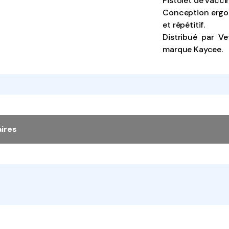
Pistolet de vaccin
Conception ergon
et répétitif.
Distribué par Ve
marque Kaycee.
ires