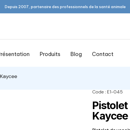
Depuis 2007, partenaire des professionnels de la santé animale
résentation
Produits
Blog
Contact
 Kaycee
Code : E1-045
open
Pistolet
Kaycee