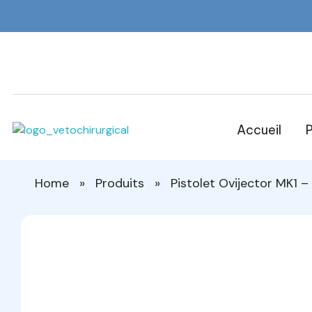
Accueil
P
Veto Chirurgical
Home
»
Produits
»
Pistolet Ovijector MK1 –