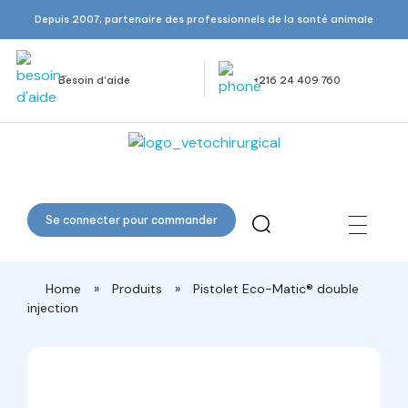
Depuis 2007, partenaire des professionnels de la santé animale
Besoin d’aide
+216 24 409 760
Veto Chirurgical
Se connecter pour commander
Home
»
Produits
»
Pistolet Eco-Matic® double
injection
open
open
open