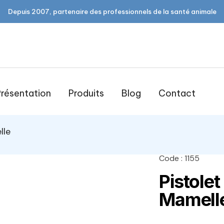
Depuis 2007, partenaire des professionnels de la santé animale
résentation
Produits
Blog
Contact
lle
Code : 1155
open
Pistole
Mamell