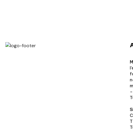
Veto Chirurgical
M
l
f
n
m
–
T
S
C
T
T