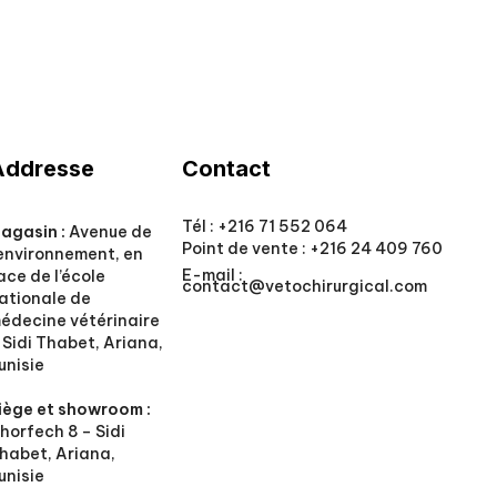
Addresse
Contact
Tél :
+216 71 552 064
agasin :
Avenue de
Point de vente :
+216 24 409 760
’environnement, en
E-mail :
ace de l’école
contact@vetochirurgical.com
ationale de
édecine vétérinaire
 Sidi Thabet, Ariana,
unisie
iège et showroom :
horfech 8 – Sidi
habet, Ariana,
unisie