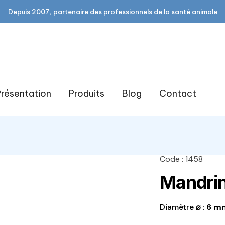
Depuis 2007, partenaire des professionnels de la santé animale
résentation
Produits
Blog
Contact
Code : 1458
open
Mandrin
Diamètre
⌀ : 6 