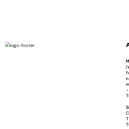
Veto Chirurgical
M
l
f
n
m
–
T
S
C
T
T