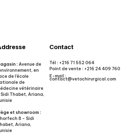
Addresse
Contact
Tél :
+216 71 552 064
agasin :
Avenue de
Point de vente :
+216 24 409 760
’environnement, en
E-mail :
ace de l’école
contact@vetochirurgical.com
ationale de
édecine vétérinaire
 Sidi Thabet, Ariana,
unisie
iège et showroom :
horfech 8 – Sidi
habet, Ariana,
unisie