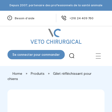
Depuis 2007, partenaire des professionnels de la santé animale
Besoin d’aide
+216 24 409 760
Veto Chirurgical
Se connecter pour commander
Home
»
Produits
»
Gilet réfléchissant pour
chiens
open
open
open