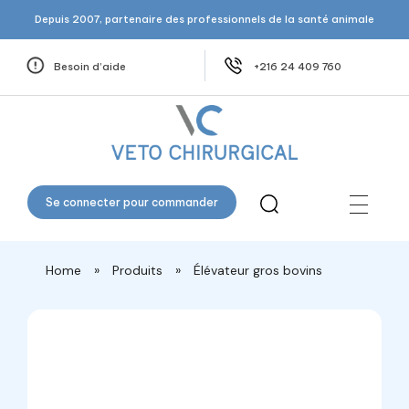
Depuis 2007, partenaire des professionnels de la santé animale
Besoin d’aide
+216 24 409 760
Veto Chirurgical
Se connecter pour commander
Home
»
Produits
»
Élévateur gros bovins
open
open
open