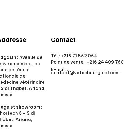
Addresse
Contact
Tél :
+216 71 552 064
agasin :
Avenue de
Point de vente :
+216 24 409 760
’environnement, en
E-mail :
ace de l’école
contact@vetochirurgical.com
ationale de
édecine vétérinaire
 Sidi Thabet, Ariana,
unisie
iège et showroom :
horfech 8 – Sidi
habet, Ariana,
unisie