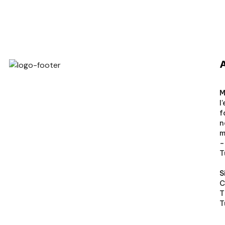
Veto Chirurgical
M
l
f
n
m
–
T
S
C
T
T