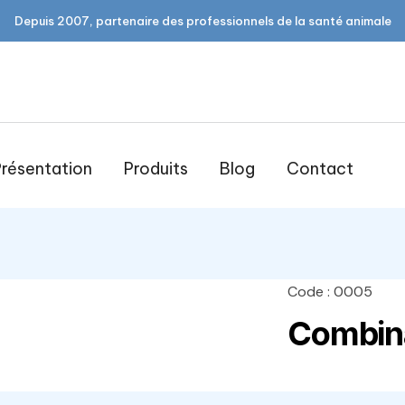
Depuis 2007, partenaire des professionnels de la santé animale
résentation
Produits
Blog
Contact
Code : 0005
open
open
open
Combin