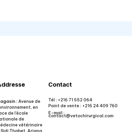
Addresse
Contact
Tél :
+216 71 552 064
agasin :
Avenue de
Point de vente :
+216 24 409 760
’environnement, en
E-mail :
ace de l’école
contact@vetochirurgical.com
ationale de
édecine vétérinaire
 Sidi Thabet, Ariana,