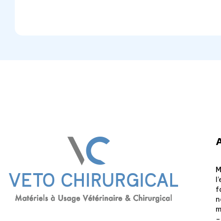
M
l
f
n
Veto Chirurgical
m
–