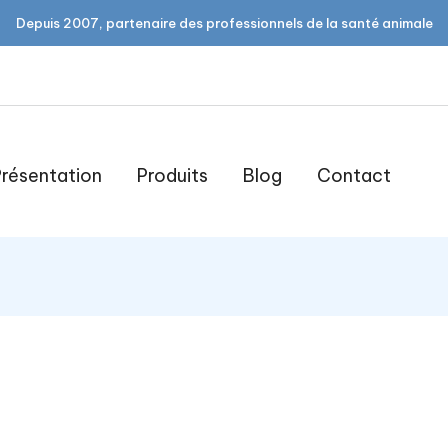
Depuis 2007, partenaire des professionnels de la santé animale
résentation
Produits
Blog
Contact
open