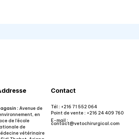
Addresse
Contact
Tél :
+216 71 552 064
agasin :
Avenue de
Point de vente :
+216 24 409 760
’environnement, en
E-mail :
ace de l’école
contact@vetochirurgical.com
ationale de
édecine vétérinaire