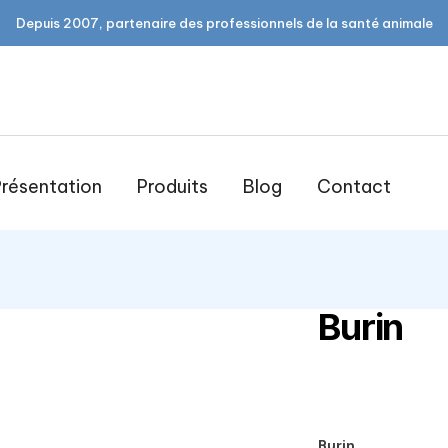
Depuis 2007, partenaire des professionnels de la santé animale
résentation
Produits
Blog
Contact
Burin
open
Burin