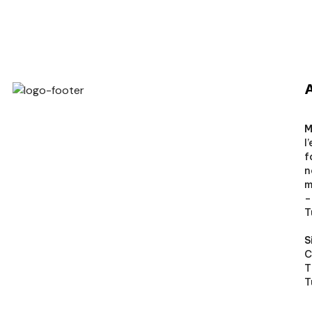
Veto Chirurgical
M
l
f
n
m
–
T
S
C
T
T