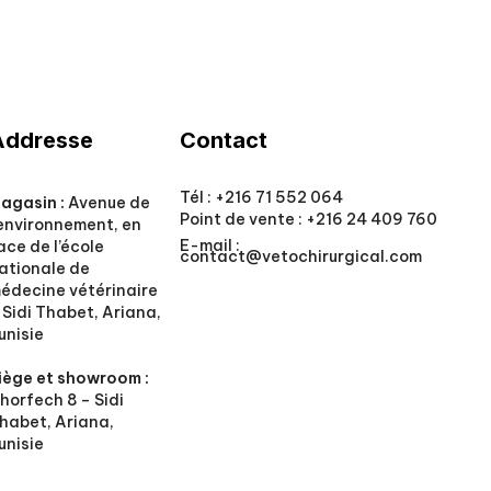
Addresse
Contact
Tél :
+216 71 552 064
agasin :
Avenue de
Point de vente :
+216 24 409 760
’environnement, en
E-mail :
ace de l’école
contact@vetochirurgical.com
ationale de
édecine vétérinaire
 Sidi Thabet, Ariana,
unisie
iège et showroom :
horfech 8 – Sidi
habet, Ariana,
unisie